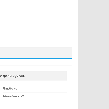
одели кухонь
Чакбокс
Минибокс v2