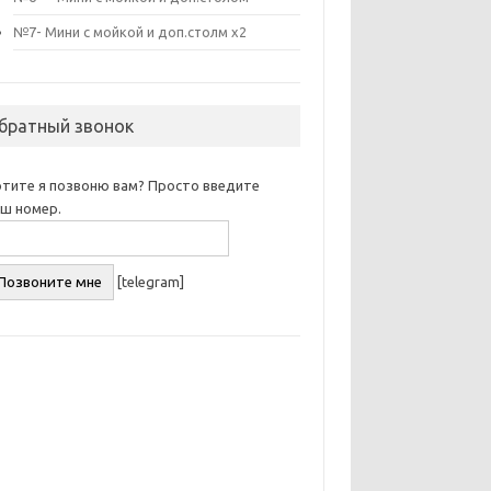
№7- Мини с мойкой и доп.столм х2
братный звонок
отите я позвоню вам? Просто введите
аш номер.
[telegram]