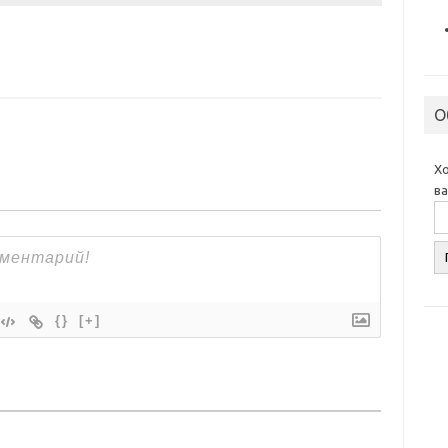
О
Х
в
{}
[+]