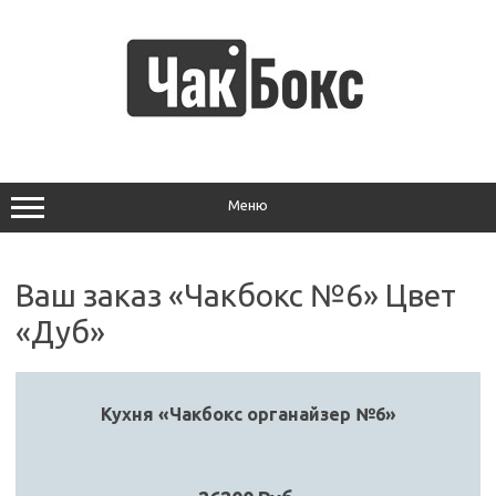
Перейти
к
содержимому
Меню
Ваш заказ «Чакбокс №6» Цвет
«Дуб»
Кухня «Чакбокс органайзер №6»