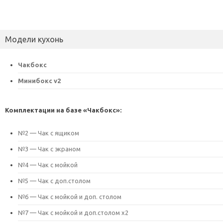
Модели кухонь
Чакбокс
Минибокс v2
Комплектации на базе «Чакбокс»:
№2 — Чак с ящиком
№3 — Чак с экраном
№4 — Чак с мойкой
№5 — Чак с доп.столом
№6 — Чак с мойкой и доп. столом
№7 — Чак с мойкой и доп.столом х2